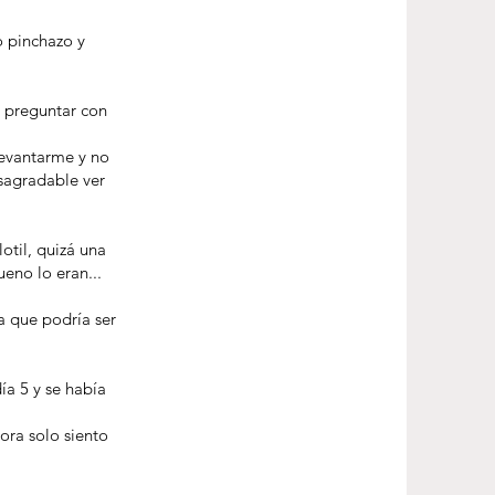
o pinchazo y
y preguntar con
 levantarme y no
esagradable ver
otil, quizá una
eno lo eran...
a que podría ser
ía 5 y se había
ora solo siento