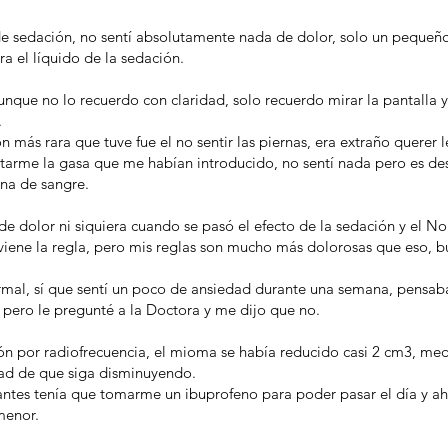
de sedación, no sentí absolutamente nada de dolor, solo un pequeñ
a el líquido de la sedación.
nque no lo recuerdo con claridad, solo recuerdo mirar la pantalla 
.
 más rara que tuve fue el no sentir las piernas, era extraño querer
quitarme la gasa que me habían introducido, no sentí nada pero es d
ena de sangre.
 dolor ni siquiera cuando se pasó el efecto de la sedación y el Nol
ene la regla, pero mis reglas son mucho más dolorosas que eso, bu
ormal, sí que sentí un poco de ansiedad durante una semana, pensab
 pero le pregunté a la Doctora y me dijo que no.
n por radiofrecuencia, el mioma se había reducido casi 2 cm3, med
dad de que siga disminuyendo.
 antes tenía que tomarme un ibuprofeno para poder pasar el día y ah
menor.