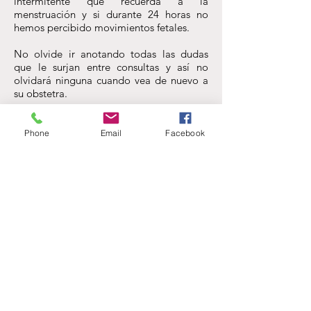
intermitente que recuerda a la
menstruación y si durante 24 horas no
hemos percibido movimientos fetales.
No olvide ir anotando todas las dudas
que le surjan entre consultas y así no
olvidará ninguna cuando vea de nuevo a
su obstetra.
Phone
Email
Facebook
Doctora Torrijo
Obstetricia y Ginecología
Zaragoza
976 144 565
Aviso Legal
© 2020 doctoratorrijo.es
Política de Privacidad
Privacidad Facebook