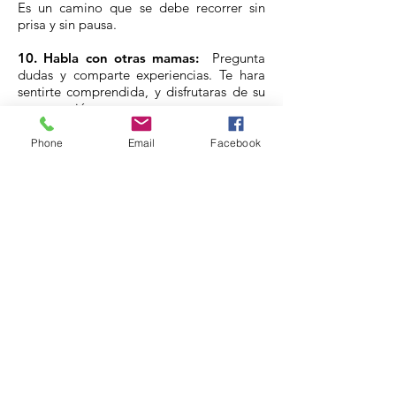
Es un camino que se debe recorrer sin
prisa y sin pausa.
10. Habla con otras mamas:
Pregunta
dudas y comparte experiencias. Te hara
sentirte comprendida, y disfrutaras de su
conversación.
Phone
Email
Facebook
Doctora Torrijo
Obstetricia y Ginecología
Zaragoza
976 144 565
Aviso Legal
© 2020 doctoratorrijo.es
Política de Privacidad
Privacidad Facebook