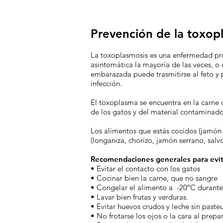
Prevención de la toxop
La toxoplasmosis es una enfermedad pro
asintomática la mayoría de las veces, o
embarazada puede trasmitirse al feto y
infección.
El toxoplasma se encuentra en la carne 
de los gatos y del material contaminado
Los alimentos que estás cocidos (jamón
(longaniza, chorizo, jamón serrano, sa
Recomendaciones generales para evita
• Evitar el contacto con los gatos
• Cocinar bien la carne, que no sangre
• Congelar el alimento a -20ºC durante 
• Lavar bien frutas y verduras.
• Evitar huevos crudos y leche sin pasteu
• No frotarse los ojos o la cara al prepa