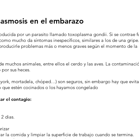
lasmosis en el embarazo
ducida por un parasito llamado toxoplasma gondii. Si se contrae f
 como mucho da síntomas inespecíficos, similares a los de una gripe
 producirle problemas más o menos graves según el momento de la g
de muchos animales, entre ellos el cerdo y las aves. La contaminaci
 por sus heces.
 york, mortadela, chóped…) son seguros, sin embargo hay que evitar
lvo que estén cocinados o los hayamos congelado
r el contagio:
2 dias.
rizar
rar la comida y limpiar la superficie de trabajo cuando se termina.