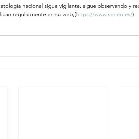
tología nacional sigue vigilante, sigue observando y r
lican regularmente en su web,(
https://www.seneo.es/
)