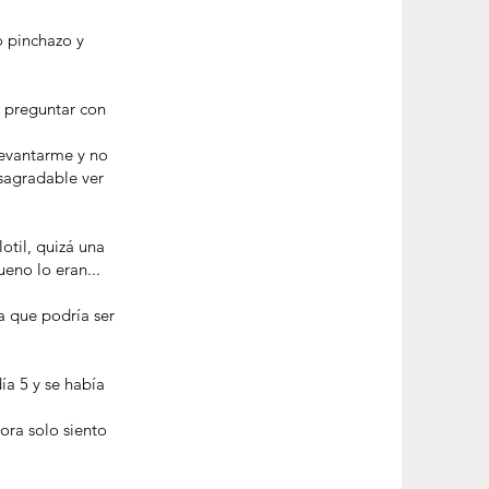
o pinchazo y
y preguntar con
 levantarme y no
esagradable ver
otil, quizá una
eno lo eran...
a que podría ser
ía 5 y se había
ora solo siento