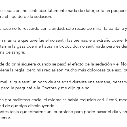
de sedación, no sentí absolutamente nada de dolor, solo un pequeñ
a el líquido de la sedación.
nque no lo recuerdo con claridad, solo recuerdo mirar la pantalla 
.
 más rara que tuve fue el no sentir las piernas, era extraño querer
quitarme la gasa que me habían introducido, no sentí nada pero es d
ena de sangre.
 dolor ni siquiera cuando se pasó el efecto de la sedación y el Nol
ene la regla, pero mis reglas son mucho más dolorosas que eso, bu
ormal, sí que sentí un poco de ansiedad durante una semana, pensab
 pero le pregunté a la Doctora y me dijo que no.
n por radiofrecuencia, el mioma se había reducido casi 2 cm3, med
dad de que siga disminuyendo.
 antes tenía que tomarme un ibuprofeno para poder pasar el día y ah
menor.