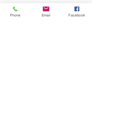
Política de Privacidad
Privacidad Facebook
Phone
Email
Facebook