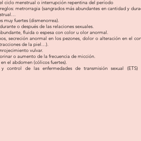
el ciclo menstrual o interrupción repentina del período
reglos: metrorragia (sangrados más abundantes en cantidad y durac
strual…
s muy fuertes (dismenorrea).
durante o después de las relaciones sexuales.
abundante, fluida o espesa con color u olor anormal.
os, secreción anormal en los pezones, dolor o alteración en el co
etracciones de la piel…).
enrojecimiento vulvar.
 orinar o aumento de la frecuencia de micción.
en el abdomen (cólicos fuertes).
 y control de las enfermedades de transmisión sexual (ETS)