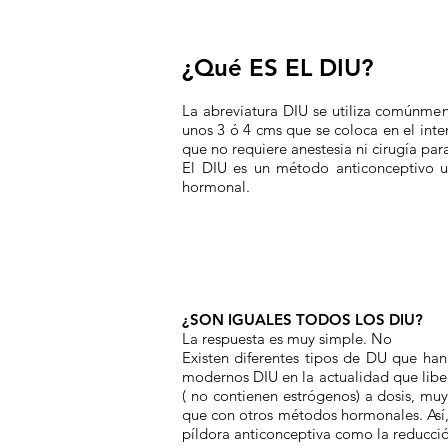
¿Qué ES EL DIU?​
La abreviatura DIU se utiliza comúnmen
unos 3 ó 4 cms que se coloca en el inter
que no requiere anestesia ni cirugía par
El DIU es un método anticonceptivo u
hormonal.
¿SON IGUALES TODOS LOS DIU?
La respuesta es muy simple. No
Existen diferentes tipos de DU que han
modernos DIU en la actualidad que lib
( no contienen estrógenos) a dosis, mu
que con otros métodos hormonales. Así, 
píldora anticonceptiva como la reducci