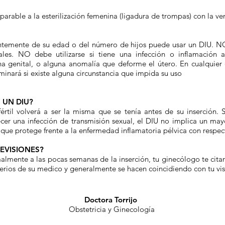
arable a la esterilización femenina (ligadura de trompas) con la ven
ntemente de su edad o del número de hijos puede usar un DIU. N
ales. NO debe utilizarse si tiene una infección o inflamación
a genital, o alguna anomalía que deforme el útero. En cualquier 
minará si existe alguna circunstancia que impida su uso
 UN DIU?
értil volverá a ser la misma que se tenía antes de su inserción. S
er una infección de transmisión sexual, el DIU no implica un may
 que protege frente a la enfermedad inflamatoria pélvica con respect
EVISIONES?
lmente a las pocas semanas de la inserción, tu ginecólogo te citara 
criterios de su medico y generalmente se hacen coincidiendo con tu vi
Doctora Torrijo
Obstetricia y Ginecología