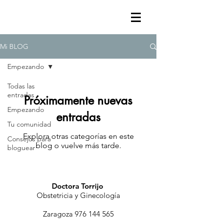
Mi BLOG
Empezando
Todas las
entradas
Próximamente nuevas
Empezando
entradas
Tu comunidad
Explora otras categorías en este
Consejos para
blog o vuelve más tarde.
bloguear
Doctora Torrijo
Obstetricia y Ginecología
Zaragoza
976 144 565