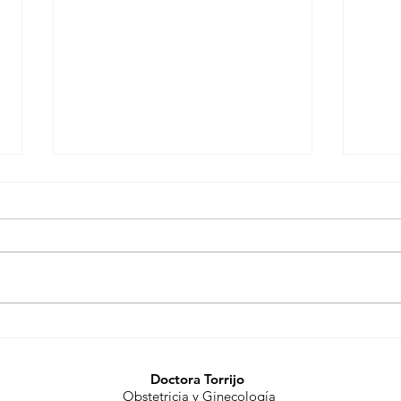
Viaj
Pellet hormonal. Tratamiento
en la menopausia
Doctora Torrijo
Obstetricia y Ginecología