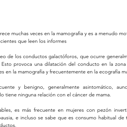
arece muchas veces en la mamografia y es a menudo mot
acientes que leen los informes 
ueo de los conductos galactóforos, que ocurre generalm
 Esto provoca una dilatación del conducto en la zona j
es en la mamografía y frecuentemente en la ecografía m
cuente y benigno, generalmente asintomático, aun
o tiene ninguna relación con el cáncer de mama. 
ables, es más frecuente en mujeres con pezón invert
ausia, e incluso se sabe que es consumo habitual de 
ductos. 