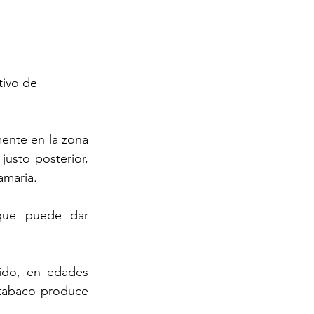
ivo de 
ente en la zona 
usto posterior, 
amaria. 
que puede dar 
ido, en edades 
tabaco produce 