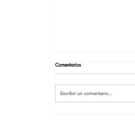
Comentarios
Escribir un comentario...
Sindrome premenstrual.
Ayuda sin fármacos