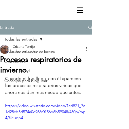
Entrada
Todas las entradas
Cristina Torrijo
Todas las entradas
8 ene 2024
1 min de lectura
Procesos respiratorios de
Empezando
invierno.
Tu comunidad
Cuando el frío llega, con él aparecen 
Consejos para bloguear
los procesos respiratorios víricos que 
ahora nos dan mas miedo que antes. 
https://video.wixstatic.com/video/1cd521_7a
1d28cb3d574a0e986f0156b6b59048/480p/mp
4/file.mp4