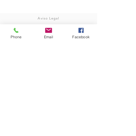
Aviso Legal
© 2020 doctoratorrijo.es
Política de Privacidad
Phone
Email
Facebook
Privacidad Facebook