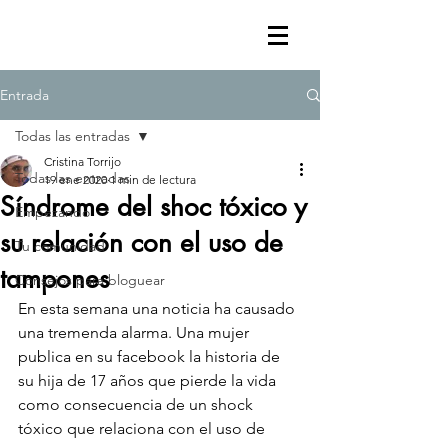
Entrada
Todas las entradas
Cristina Torrijo
Todas las entradas
19 ene 2020
1 min de lectura
Síndrome del shoc tóxico y
Empezando
su relación con el uso de
Tu comunidad
tampones
Consejos para bloguear
En esta semana una noticia ha causado 
una tremenda alarma. Una mujer 
publica en su facebook la historia de 
su hija de 17 años que pierde la vida 
como consecuencia de un shock 
tóxico que relaciona con el uso de 