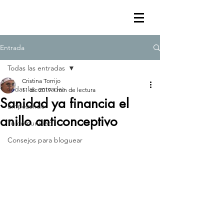
Entrada
Todas las entradas
Cristina Torrijo
Todas las entradas
11 dic 2019
1 min de lectura
Sanidad ya financia el
Empezando
anillo anticonceptivo
Tu comunidad
Consejos para bloguear